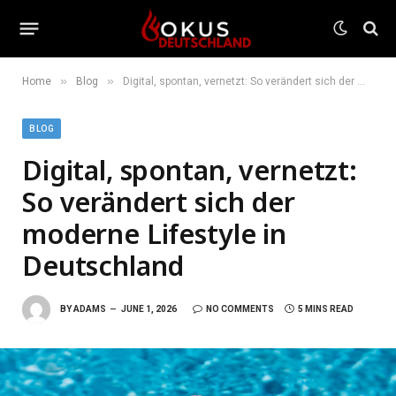
»
»
Home
Blog
Digital, spontan, vernetzt: So verändert sich der moderne Lifestyle in Deutschland
BLOG
Digital, spontan, vernetzt:
So verändert sich der
moderne Lifestyle in
Deutschland
BY
ADAMS
JUNE 1, 2026
NO COMMENTS
5 MINS READ