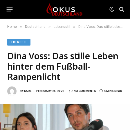
»
»
»
Home
Deutschland
Lebensstil
Dina Voss: Das stille Leben hinter dem Fußball-Rampenlicht
LEBENSSTIL
Dina Voss: Das stille Leben
hinter dem Fußball-
Rampenlicht
BY
KARL
FEBRUARY 25, 2026
NO COMMENTS
4 MINS READ