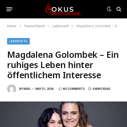
»
»
»
Home
Deutschland
Lebensstil
Magdalena Golombek – Ein ruhiges Leben hinter öffentlichem Interesse
LEBENSSTIL
Magdalena Golombek – Ein
ruhiges Leben hinter
öffentlichem Interesse
BY
KARL
MAY 31, 2026
NO COMMENTS
4 MINS READ