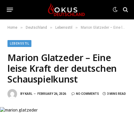
»
»
»
Home
Deutschland
Lebensstil
Marion Glatzeder – Eine leise Kraft der deutschen Schauspielkunst
LEBENSSTIL
Marion Glatzeder – Eine
leise Kraft der deutschen
Schauspielkunst
BY
KARL
FEBRUARY 26, 2026
NO COMMENTS
3 MINS READ