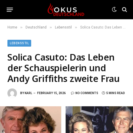
»
»
»
Home
Deutschland
Lebensstil
Solica Casuto: Das Leben der Schauspielerin und Andy Griffiths zweite Frau
LEBENSSTIL
Solica Casuto: Das Leben
der Schauspielerin und
Andy Griffiths zweite Frau
BY
KARL
FEBRUARY 15, 2026
NO COMMENTS
5 MINS READ