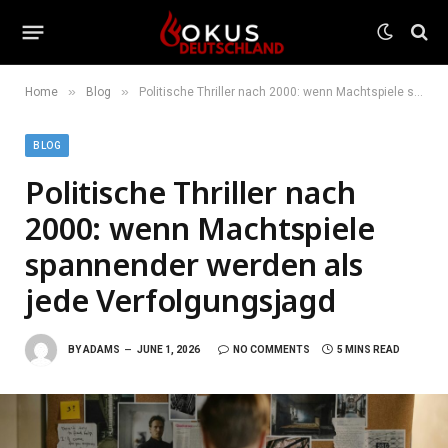
»
»
Home
Blog
Politische Thriller nach 2000: wenn Machtspiele spannender werden als jede Verfolgungsjagd
BLOG
Politische Thriller nach
2000: wenn Machtspiele
spannender werden als
jede Verfolgungsjagd
BY
ADAMS
JUNE 1, 2026
NO COMMENTS
5 MINS READ