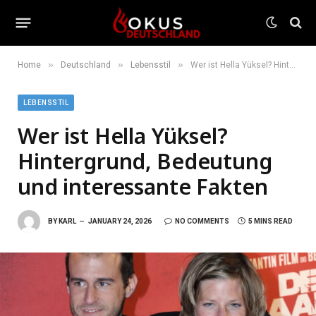
»
»
»
Home
Deutschland
Lebensstil
Wer ist Hella Yüksel? Hintergrund, Bedeutung und interessante Fakten
LEBENSSTIL
Wer ist Hella Yüksel?
Hintergrund, Bedeutung
und interessante Fakten
BY
KARL
JANUARY 24, 2026
NO COMMENTS
5 MINS READ