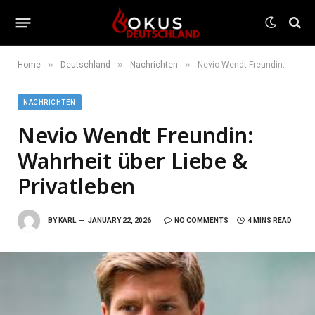
»
»
»
Home
Deutschland
Nachrichten
Nevio Wendt Freundin: Wahrheit über Liebe & Privatleben
NACHRICHTEN
Nevio Wendt Freundin:
Wahrheit über Liebe &
Privatleben
BY
KARL
JANUARY 22, 2026
NO COMMENTS
4 MINS READ