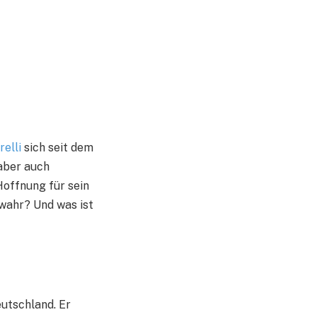
relli
sich seit dem
 aber auch
Hoffnung für sein
 wahr? Und was ist
eutschland. Er