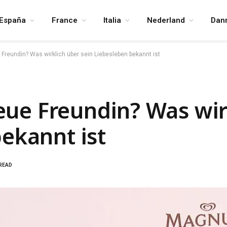
España
France
Italia
Nederland
Dan
e Freundin? Was wirklich über sein Liebesleben bekannt ist
 neue Freundin? Was wi
bekannt ist
 READ