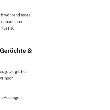
arb während eines
h danach aus
rlust zu
? Gerüchte &
s jetzt gibt es
ews noch
hte Aussagen