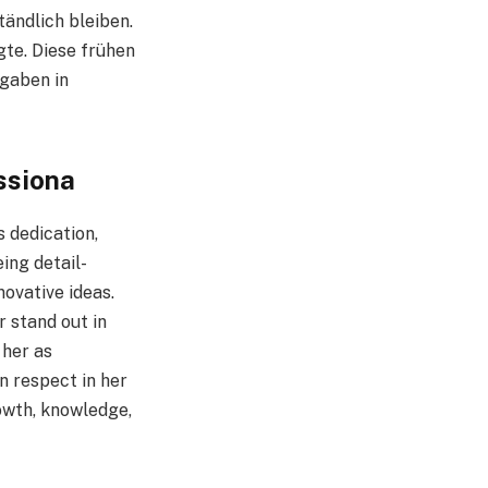
tändlich bleiben.
gte. Diese frühen
fgaben in
ssiona
 dedication,
ing detail-
novative ideas.
r stand out in
 her as
n respect in her
owth, knowledge,