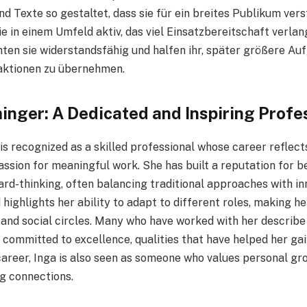
nd Texte so gestaltet, dass sie für ein breites Publikum vers
ie in einem Umfeld aktiv, das viel Einsatzbereitschaft verlan
en sie widerstandsfähig und halfen ihr, später größere Au
ktionen zu übernehmen.
nger: A Dedicated and Inspiring Profe
s recognized as a skilled professional whose career reflects
passion for meaningful work. She has built a reputation for be
rd-thinking, often balancing traditional approaches with in
highlights her ability to adapt to different roles, making he
 and social circles. Many who have worked with her describe
committed to excellence, qualities that have helped her gai
 career, Inga is also seen as someone who values personal gr
ng connections.