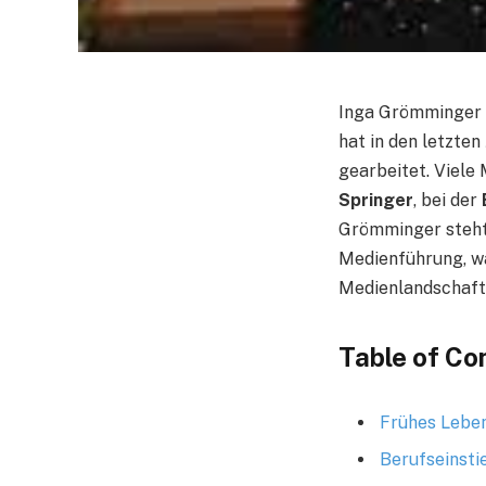
Inga Grömminger 
hat in den letzte
gearbeitet. Viele
Springer
, bei der
Grömminger steht
Medienführung, wa
Medienlandschaft
Table of Co
Frühes Lebe
Berufseinsti