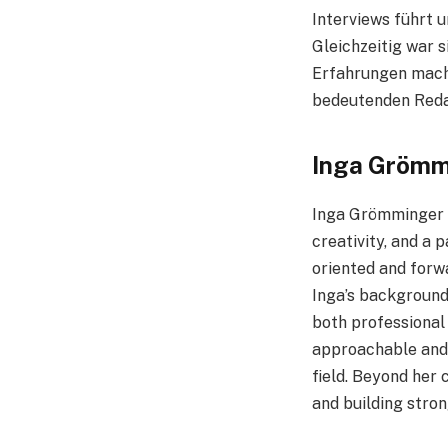
Interviews führt u
Gleichzeitig war s
Erfahrungen macht
bedeutenden Reda
Inga Grömmi
Inga Grömminger i
creativity, and a 
oriented and forwa
Inga’s background 
both professional
approachable and 
field. Beyond her
and building stro