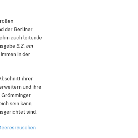
großen
d der Berliner
rnahm auch leitende
ausgabe
B.Z. am
timmen in der
Abschnitt ihrer
erweitern und ihre
en. Grömminger
eich sein kann,
sgerichtet sind.
 Meeresrauschen