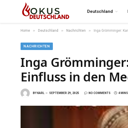
Deutschland
»
»
»
Home
Deutschland
Nachrichten
Inga Grömminger: Kar
NACHRICHTEN
Inga Grömminger:
Einfluss in den M
BY
KARL
SEPTEMBER 29, 2025
NO COMMENTS
4 MIN