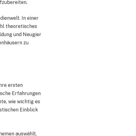
fzubereiten.
ienwelt. In einer
ohl theoretisches
ildung und Neugier
ienhäusern zu
Ihre ersten
tische Erfahrungen
te, wie wichtig es
istischen Einblick
Themen auswählt,