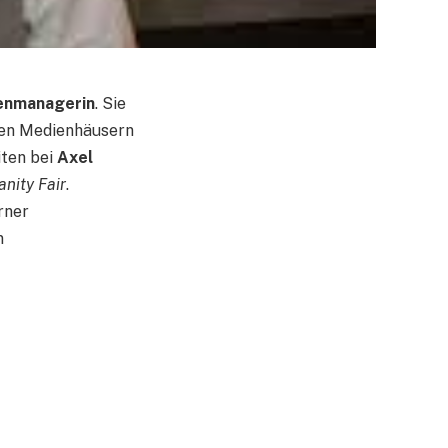
ienmanagerin
. Sie
chen Medienhäusern
iten bei
Axel
anity Fair
.
rner
n