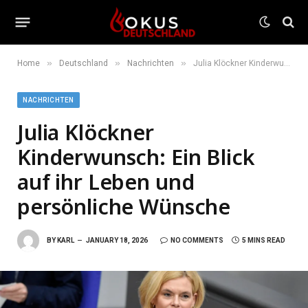
»
»
»
Home
Deutschland
Nachrichten
Julia Klöckner Kinderwunsch: Ein Blick auf ihr Leben und persönliche Wünsche
NACHRICHTEN
Julia Klöckner
Kinderwunsch: Ein Blick
auf ihr Leben und
persönliche Wünsche
BY
KARL
JANUARY 18, 2026
NO COMMENTS
5 MINS READ