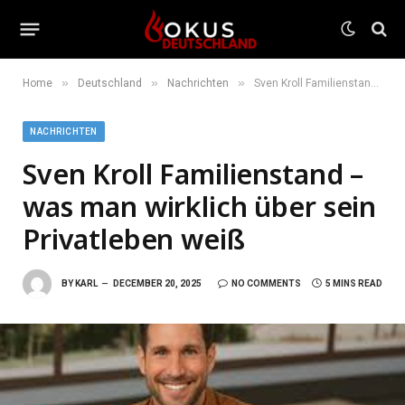
»
»
»
Home
Deutschland
Nachrichten
Sven Kroll Familienstand – was man wirklich über sein Privatleben weiß
NACHRICHTEN
Sven Kroll Familienstand –
was man wirklich über sein
Privatleben weiß
BY
KARL
DECEMBER 20, 2025
NO COMMENTS
5 MINS READ