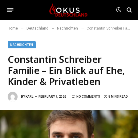
»
»
»
Home
Deutschland
Nachrichten
Constantin Schreiber Familie – Ein Blick auf Ehe, Kinder & Privatleben
NACHRICHTEN
Constantin Schreiber
Familie – Ein Blick auf Ehe,
Kinder & Privatleben
BY
KARL
FEBRUARY 7, 2026
NO COMMENTS
5 MINS READ