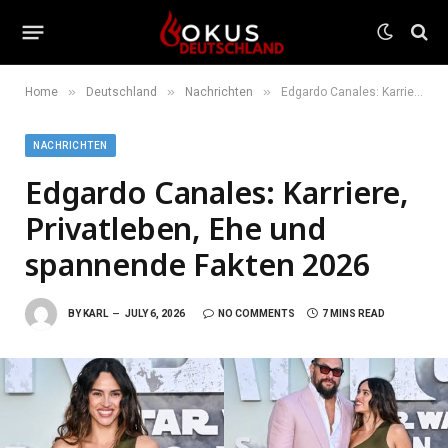
»
»
»
Home
Deutschland
Nachrichten
Edgardo Canales: Karriere, Privatleben, Ehe und spannende Fakten 2026
NACHRICHTEN
Edgardo Canales: Karriere,
Privatleben, Ehe und
spannende Fakten 2026
BY
KARL
JULY 6, 2026
NO COMMENTS
7 MINS READ