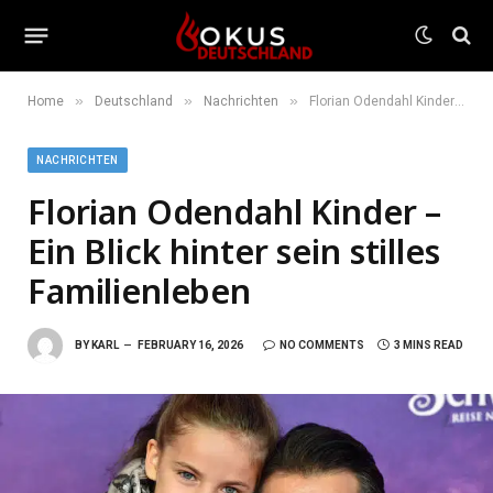
»
»
»
Home
Deutschland
Nachrichten
Florian Odendahl Kinder – Ein Blick hinter sein stilles Familienleben
NACHRICHTEN
Florian Odendahl Kinder –
Ein Blick hinter sein stilles
Familienleben
BY
KARL
FEBRUARY 16, 2026
NO COMMENTS
3 MINS READ