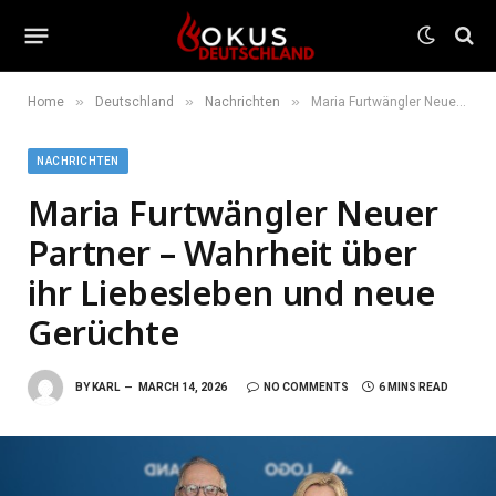
»
»
»
Home
Deutschland
Nachrichten
Maria Furtwängler Neuer Partner – Wahrheit über ihr Liebesleben und neue Gerüchte
NACHRICHTEN
Maria Furtwängler Neuer
Partner – Wahrheit über
ihr Liebesleben und neue
Gerüchte
BY
KARL
MARCH 14, 2026
NO COMMENTS
6 MINS READ