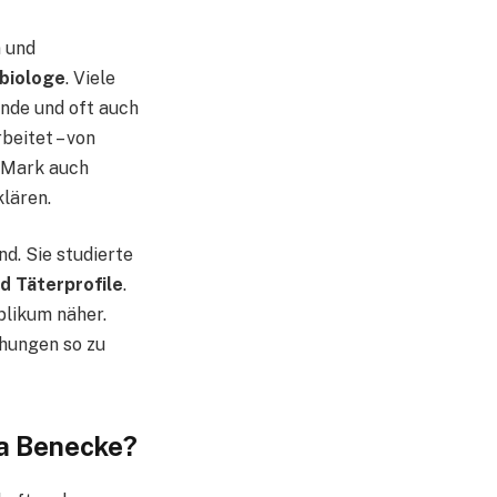
n und
lbiologe
. Viele
nde und oft auch
beitet – von
t Mark auch
lären.
d. Sie studierte
nd Täterprofile
.
blikum näher.
ehungen so zu
a Benecke?