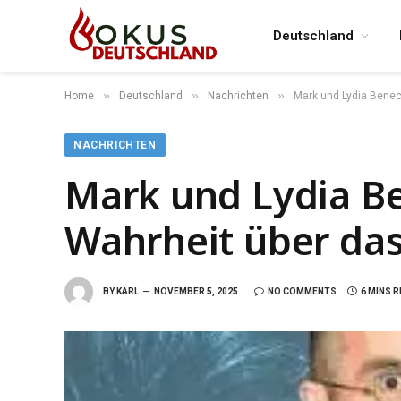
Deutschland
»
»
»
Home
Deutschland
Nachrichten
Mark und Lydia Benec
NACHRICHTEN
Mark und Lydia B
Wahrheit über das
BY
KARL
NOVEMBER 5, 2025
NO COMMENTS
6 MINS 