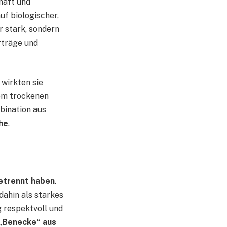
haft und
uf biologischer,
r stark, sondern
rträge und
 wirkten sie
nem trockenen
bination aus
he
.
etrennt haben
.
 dahin als starkes
g respektvoll und
„Benecke“ aus