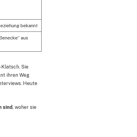
eziehung bekannt
„Benecke“ aus
-Klatsch. Sie
nnt ihren Weg
nterviews. Heute
h sind
, woher sie