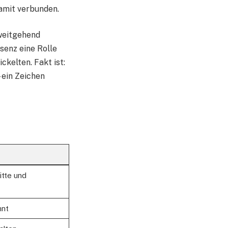
damit verbunden.
 weitgehend
senz eine Rolle
kelten. Fakt ist:
 ein Zeichen
tte und
nnt