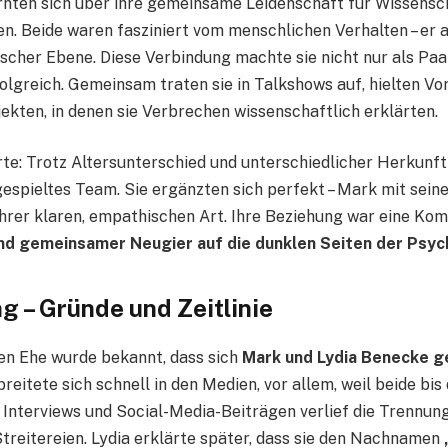
rnten sich über ihre gemeinsame Leidenschaft für Wissensc
n. Beide waren fasziniert vom menschlichen Verhalten – er a
ischer Ebene. Diese Verbindung machte sie nicht nur als Paa
folgreich. Gemeinsam traten sie in Talkshows auf, hielten Vo
ekten, in denen sie Verbrechen wissenschaftlich erklärten.
rte: Trotz Altersunterschied und unterschiedlicher Herkunft
gespieltes Team. Sie ergänzten sich perfekt – Mark mit sei
ihrer klaren, empathischen Art. Ihre Beziehung war eine Kom
nd gemeinsamer Neugier auf die dunklen Seiten der Psyc
g – Gründe und Zeitlinie
en Ehe wurde bekannt, dass sich
Mark und Lydia Benecke g
reitete sich schnell in den Medien, vor allem, weil beide bis
 Interviews und Social-Media-Beiträgen verlief die Trennun
Streitereien. Lydia erklärte später, dass sie den Nachnamen