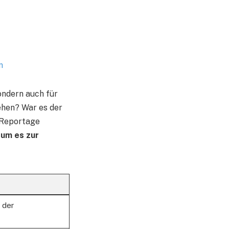
n
ondern auch für
ehen? War es der
r Reportage
um es zur
 der