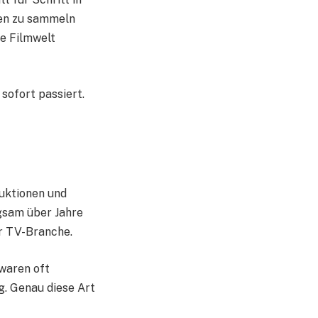
gen zu sammeln
ie Filmwelt
sofort passiert.
uktionen und
ngsam über Jahre
er TV-Branche.
 waren oft
g. Genau diese Art