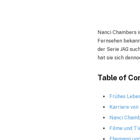
Nanci Chambers is
Fernsehen bekann
der Serie
JAG
such
hat sie sich denno
Table of Co
Frühes Lebe
Karriere vo
Nanci Chambe
Filme und TV
Ehemann und