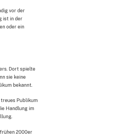
ndig vor der
 ist in der
en oder ein
rs. Dort spielte
nn sie keine
blikum bekannt.
n treues Publikum
 die Handlung im
llung.
 frühen 2000er