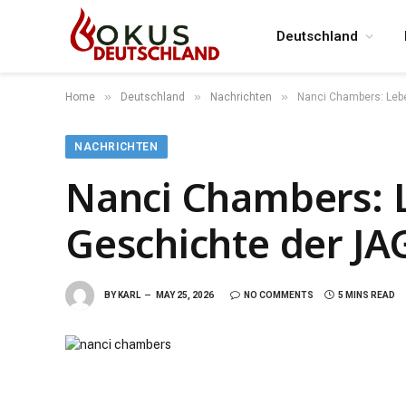
Deutschland
»
»
»
Home
Deutschland
Nachrichten
Nanci Chambers: Lebe
NACHRICHTEN
Nanci Chambers: L
Geschichte der JA
BY
KARL
MAY 25, 2026
NO COMMENTS
5 MINS READ