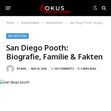
»
»
»
Home
Deutschland
Nachrichten
San Diego Pooth: Biografie, Familie & Fakten
NACHRICHTEN
San Diego Pooth:
Biografie, Familie & Fakten
BY
KARL
MAY 30, 2026
NO COMMENTS
5 MINS READ