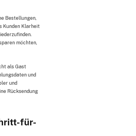
ine Bestellungen,
ss Kunden Klarheit
iederzufinden.
 sparen möchten,
cht als Gast
hlungsdaten und
bler und
eine Rücksendung
ritt-für-