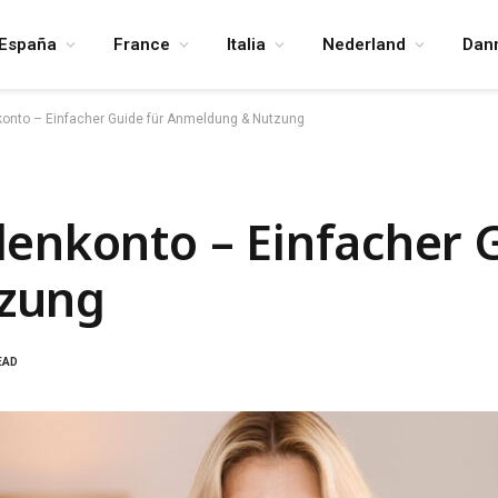
España
France
Italia
Nederland
Dan
onto – Einfacher Guide für Anmeldung & Nutzung
enkonto – Einfacher G
zung
EAD