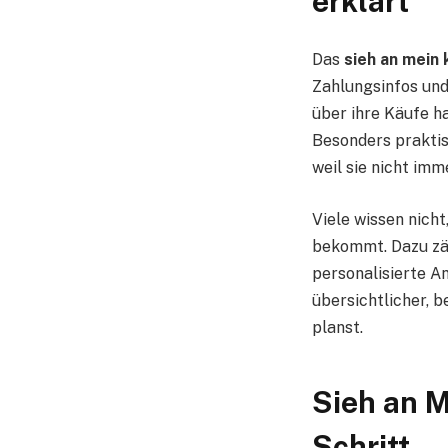
erklärt
Das
sieh an mein
Zahlungsinfos und
über ihre Käufe h
Besonders praktis
weil sie nicht im
Viele wissen nicht
bekommt. Dazu zäh
personalisierte A
übersichtlicher, 
planst.
Sieh an M
Schritt