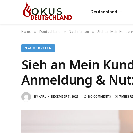
Deutschland
»
»
»
Home
Deutschland
Nachrichten
Sieh an Mein Kundenk
NACHRICHTEN
Sieh an Mein Kund
Anmeldung & Nut
BY
KARL
DECEMBER 5, 2025
NO COMMENTS
7 MINS R