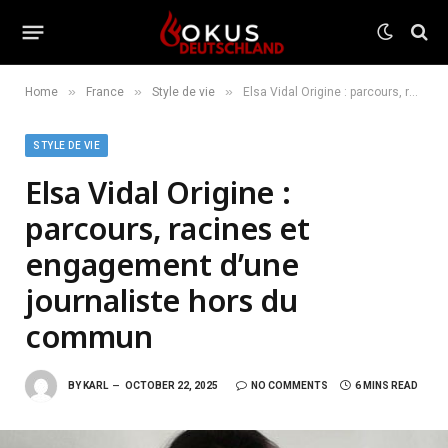
»
»
»
Home
France
Style de vie
Elsa Vidal Origine : parcours, racines et engagement d’une journaliste hors du commun
STYLE DE VIE
Elsa Vidal Origine :
parcours, racines et
engagement d’une
journaliste hors du
commun
BY
KARL
OCTOBER 22, 2025
NO COMMENTS
6 MINS READ