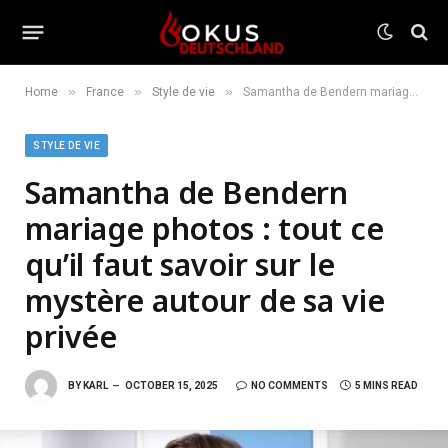
»
»
»
Home
France
Style de vie
Samantha de Bendern mariage photos : tout ce qu’il faut savoir sur le mystère autour de sa vie privée
STYLE DE VIE
Samantha de Bendern
mariage photos : tout ce
qu’il faut savoir sur le
mystère autour de sa vie
privée
BY
KARL
OCTOBER 15, 2025
NO COMMENTS
5 MINS READ